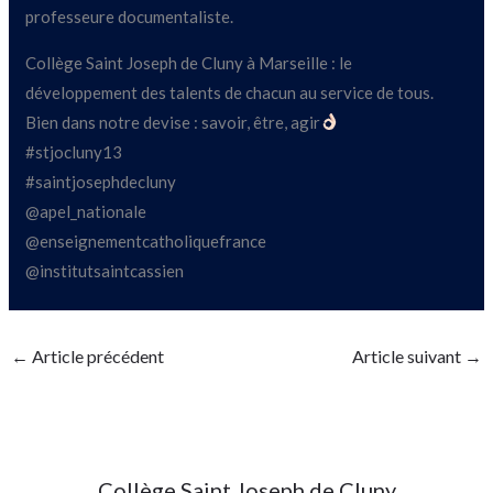
professeure documentaliste.
Collège Saint Joseph de Cluny à Marseille : le
développement des talents de chacun au service de tous.
Bien dans notre devise : savoir, être, agir
#stjocluny13
#saintjosephdecluny
@apel_nationale
@enseignementcatholiquefrance
@institutsaintcassien
←
Article précédent
Article suivant
→
Collège Saint Joseph de Cluny