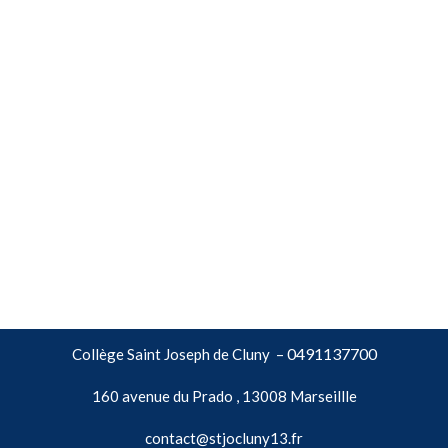
0491137700
Collège Saint Joseph de Cluny –
160 avenue du Prado , 13008 Marseillle
contact@stjocluny13.fr