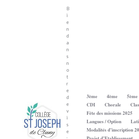
Aller
B
au
i
contenu
e
n
d
a
n
s
n
o
t
r
e
3ème
4ème
5ème
d
CDI
Chorale
Clas
e
v
Fête des missions 2025
i
Langues / Option
Lat
s
Modalités d’inscription 2
e
Projet d’Etablissement
: