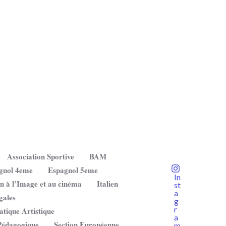
Association Sportive
BAM
gnol 4eme
Espagnol 5eme
In
on à l’Image et au cinéma
Italien
st
a
gales
g
r
atique Artistique
a
Pédagogique
Section Européenne
m