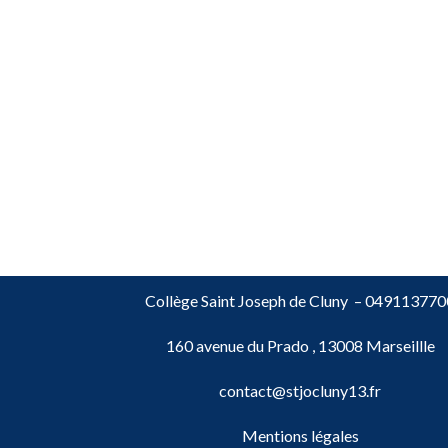
Collège Saint Joseph de Cluny –
049113770
160 avenue du Prado , 13008 Marseillle
contact@stjocluny13.fr
Mentions légales