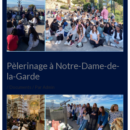
Pèlerinage à Notre-Dame-de-
la-Garde
/
Documents
/ Par
Admin