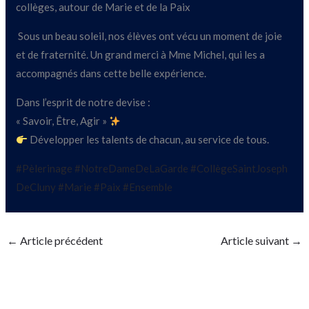
collèges, autour de Marie et de la Paix
Sous un beau soleil, nos élèves ont vécu un moment de joie
et de fraternité. Un grand merci à Mme Michel, qui les a
accompagnés dans cette belle expérience.
Dans l’esprit de notre devise :
« Savoir, Être, Agir »
Développer les talents de chacun, au service de tous.
#Pèlerinage
#NotreDameDeLaGarde
#CollègeSaintJoseph
DeCluny
#Marie
#Paix
#Ensemble
←
Article précédent
Article suivant
→