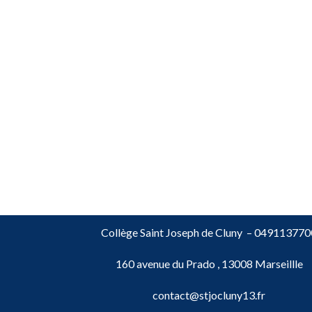
Collège Saint Joseph de Cluny –
049113770
160 avenue du Prado , 13008 Marseillle
contact@stjocluny13.fr