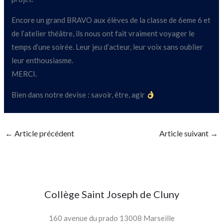
Encore un grand BRAVO aux élèves de la classe de 6eme 6 et
de l’atelier théâtre, ils nous ont fait vraiment voyager le
temps d’une soirée. Leur jeu d’acteur, leur voix sans oublier
leur enthousiasme.
MERCI.
Bien dans notre devise : savoir, être, agir
←
Article précédent
Article suivant
→
Collège Saint Joseph de Cluny
160 avenue du prado 13008 Marseille