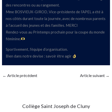
des rencontres ou au rangement.
Mme BOSVIEUX-GIROD, Vice-présidente de l’APEL a été à
nos côtés durant toute la journée, avec de nombreux parents
à l’accueil des jeunes et des familles. MERCI
Rendez-vous au Printemps prochain pour la coupe du monde
féminine.
Sportivement, l’équipe d’organisation.
Bien dans notre devise : savoir être agir
←
Article précédent
Article suivant
→
Collège Saint Joseph de Cluny