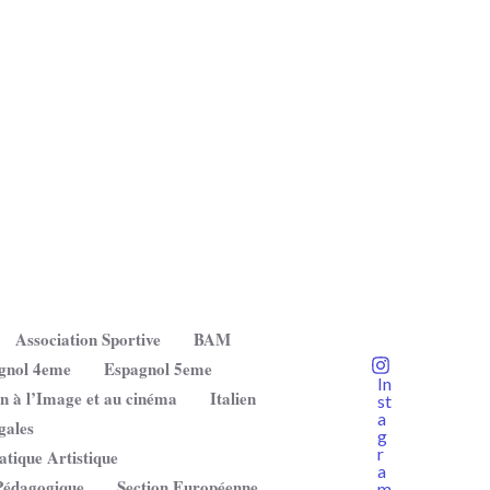
Association Sportive
BAM
gnol 4eme
Espagnol 5eme
In
on à l’Image et au cinéma
Italien
st
a
gales
g
r
atique Artistique
a
Pédagogique
Section Européenne
m