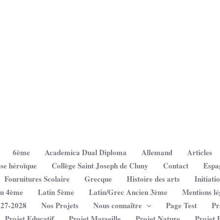
6ème
Academica Dual Diploma
Allemand
Articles
se héroïque
Collège Saint Joseph de Cluny
Contact
Espa
Fournitures Scolaire
Grecque
Histoire des arts
Initiati
in 4ème
Latin 5ème
Latin/Grec Ancien 3ème
Mentions lé
027-2028
Nos Projets
Nous connaître
Page Test
Pr
Projet Educatif
Projet Marseille
Projet Nature
Projet 