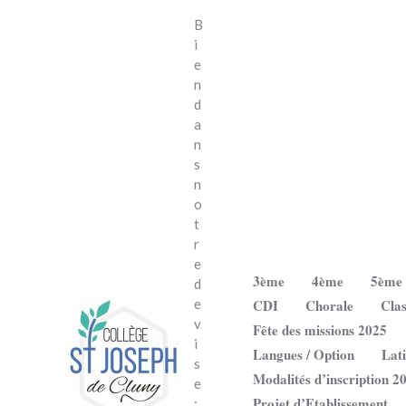
Aller
B
au
i
contenu
e
n
d
a
n
s
n
o
t
r
e
3ème
4ème
5ème
d
CDI
Chorale
Clas
e
v
Fête des missions 2025
i
Langues / Option
Lat
s
Modalités d’inscription 2
e
Projet d’Etablissement
: