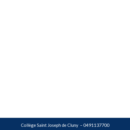
0491137700
Collège Saint Joseph de Cluny –