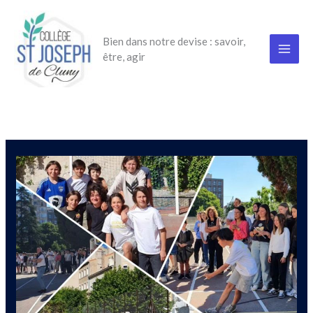
Aller
au
Bien dans notre devise : savoir,
contenu
être, agir