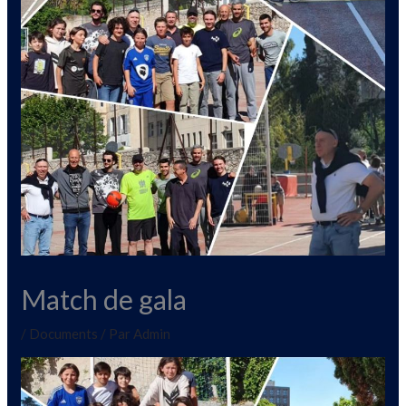
Match de gala
/
Documents
/ Par
Admin