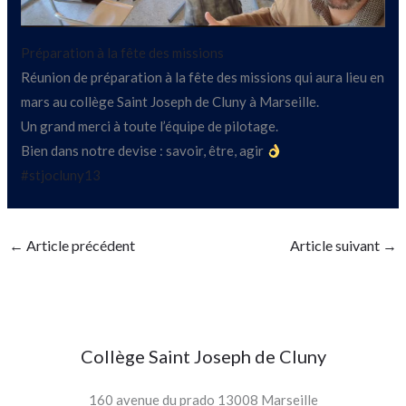
Préparation à la fête des missions
Réunion de préparation à la fête des missions qui aura lieu en
mars au collège Saint Joseph de Cluny à Marseille.
Un grand merci à toute l’équipe de pilotage.
Bien dans notre devise : savoir, être, agir
#stjocluny13
←
Article précédent
Article suivant
→
Collège Saint Joseph de Cluny
160 avenue du prado 13008 Marseille