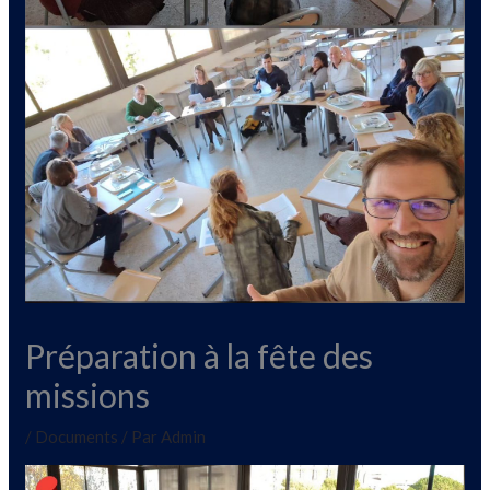
Préparation à la fête des
missions
/
Documents
/ Par
Admin